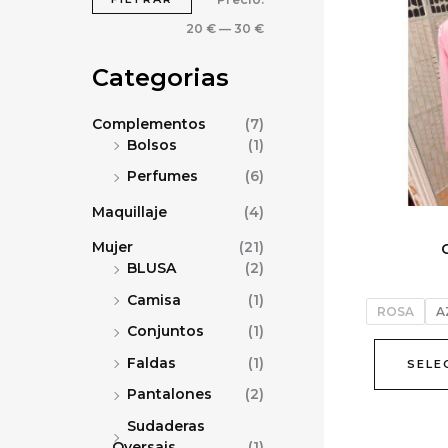
i
i
20 €
—
30 €
m
m
o
o
Categorias
Complementos
(7)
Bolsos
(1)
Perfumes
(6)
Maquillaje
(4)
Mujer
(21)
BLUSA
(2)
Camisa
(1)
ROSA
A
Conjuntos
(1)
Faldas
(1)
SELE
Pantalones
(2)
Sudaderas
Oversais
(1)