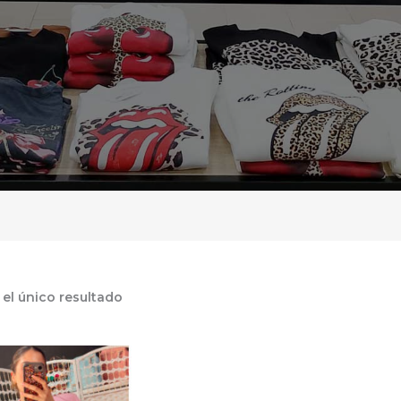
el único resultado
Este
producto
tiene