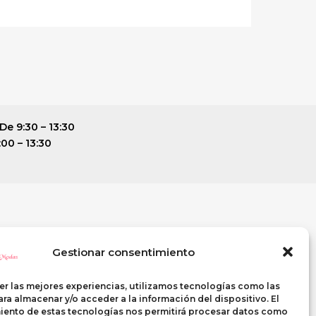
De 9:30 – 13:30
:00 – 13:30
ENTE
SI QUIERES VISITARNOS
Gestionar consentimiento
C\ Casterina Carrillo, 9
PUENTE GENIL (Córdoba)
er las mejores experiencias, utilizamos tecnologías como las
Telf. 633 268 438
ra almacenar y/o acceder a la información del dispositivo. El
iento de estas tecnologías nos permitirá procesar datos como