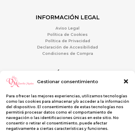
INFORMACIÓN LEGAL
Aviso Legal
Política de Cookies
Política de Privacidad
Declaración de Accesibilidad
Condiciones de Compra
ATENCIÓN AL CLIENTE
Gestionar consentimiento
Mi Cuenta
Guía de tallas
Para ofrecer las mejores experiencias, utilizamos tecnologías
Preguntas Frecuentes
como las cookies para almacenar y/o acceder a la información
Envíos y Devoluciones
del dispositivo. El consentimiento de estas tecnologías nos
permitirá procesar datos como el comportamiento de
navegación o las identificaciones únicas en este sitio. No
SI QUIERES VISITARNOS
consentir o retirar el consentimiento, puede afectar
negativamente a ciertas características y funciones.
C\ Casterina Carrillo, 9