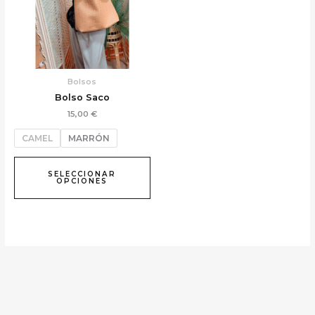
Las
opciones
se
pueden
elegir
Bolsos
en
Bolso Saco
la
15,00
€
página
de
CAMEL
MARRÓN
producto
SELECCIONAR
OPCIONES