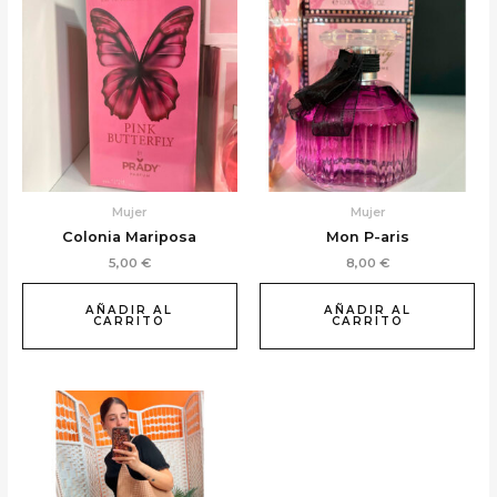
Mujer
Mujer
Colonia Mariposa
Mon P-aris
5,00
€
8,00
€
AÑADIR AL
AÑADIR AL
CARRITO
CARRITO
Este
producto
tiene
múltiples
variantes.