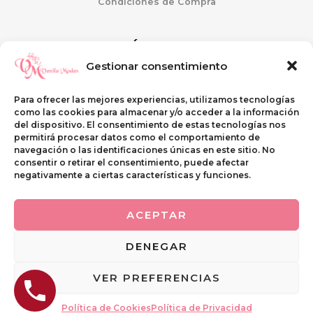
Condiciones de Compra
ATENCIÓN AL CLIENTE
Gestionar consentimiento
Mi Cuenta
Guía de tallas
Para ofrecer las mejores experiencias, utilizamos tecnologías
Preguntas Frecuentes
como las cookies para almacenar y/o acceder a la información
Envíos y Devoluciones
del dispositivo. El consentimiento de estas tecnologías nos
permitirá procesar datos como el comportamiento de
navegación o las identificaciones únicas en este sitio. No
SI QUIERES VISITARNOS
consentir o retirar el consentimiento, puede afectar
negativamente a ciertas características y funciones.
C\ Casterina Carrillo, 9
PUENTE GENIL (Córdoba)
ACEPTAR
Telf. 633 268 438
DENEGAR
VER PREFERENCIAS
Copyright © 2026 Rocío Leal Guerrero | Diseñado
por
Infor Puente
Política de Cookies
Política de Privacidad