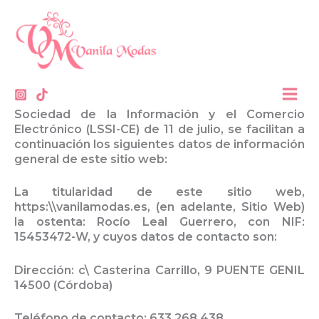
Aviso Legal
Ir
contenido
al
contenido
Aviso Legal
INFORMACIÓN GENERAL
En cumplimiento con el deber de información
dispuesto en la Ley 34/2002 de Servicios de la
Sociedad de la Información y el Comercio
Electrónico (LSSI-CE) de 11 de julio, se facilitan a
continuación los siguientes datos de información
general de este sitio web:
La titularidad de este sitio web,
https:\\vanilamodas.es, (en adelante, Sitio Web)
la ostenta: Rocío Leal Guerrero, con NIF:
15453472-W, y cuyos datos de contacto son:
Dirección: c\ Casterina Carrillo, 9 PUENTE GENIL
14500 (Córdoba)
Teléfono de contacto: 633 268 438