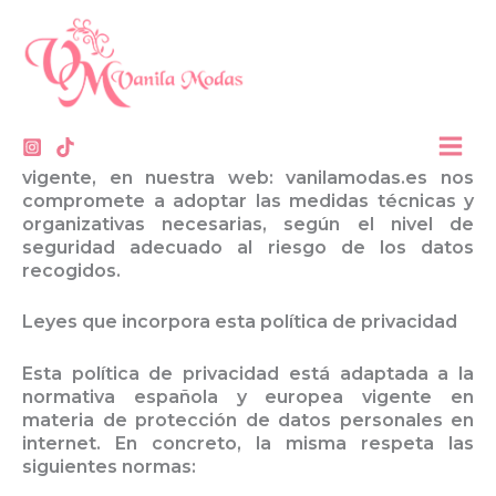
Política de Privacidad
Ir
contenido
al
contenido
Política de Privacidad
1. POLÍTICA DE PRIVACIDAD Y PROTECCIÓN DE
DATOS
Respetando lo establecido en la legislación
vigente, en nuestra web:
vanilamodas.es
nos
compromete a adoptar las medidas técnicas y
organizativas necesarias, según el nivel de
seguridad adecuado al riesgo de los datos
recogidos.
Leyes que incorpora esta pol
í
tica de privacidad
Esta política de privacidad está adaptada a la
normativa española y europea vigente en
materia de protección de datos personales en
internet. En concreto, la misma respeta las
siguientes normas: