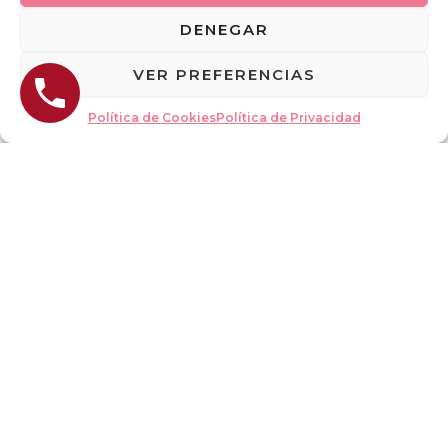
DENEGAR
VER PREFERENCIAS
Pago
Portes
Devolv
Donde
Política de Cookies
Política de Privacidad
Seguro
Gratis
emos el
está mi
dinero
Pedido
Máxim
En
a
compr
Si tus
Te
seguri
as
compr
facilita
dad en
superi
as no
mos el
nuestr
ores a
te
segui
os
60€
queda
miento
métod
n bien,
de tu
os de
llegan
pedido
pago
con
para tu
defect
tranqui
o o nos
lidad
hemos
equivo
cado