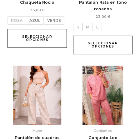
Chaqueta Rocio
Pantalón Rata en tono
la
la
rosados
23,00
€
página
pág
23,00
€
de
de
ROSA
AZUL
VERDE
producto
pro
S
M
L
SELECCIONAR
OPCIONES
SELECCIONAR
OPCIONES
Este
Est
producto
pro
tiene
tie
múltiples
múl
variantes.
var
Las
Las
opciones
opc
se
se
pueden
pu
elegir
ele
Mujer
Conjuntos
en
en
Pantalón de cuadros
Conjunto Leo