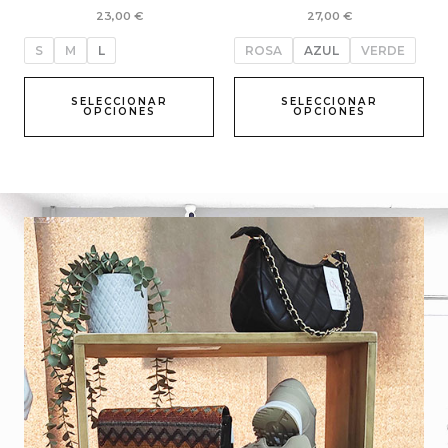
la
la
23,00
€
27,00
€
página
pág
de
de
S
M
L
ROSA
AZUL
VERDE
producto
pro
SELECCIONAR
SELECCIONAR
OPCIONES
OPCIONES