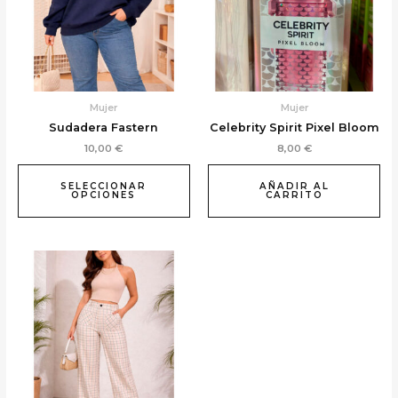
variantes.
Las
opciones
se
pueden
elegir
Mujer
Mujer
en
Sudadera Fastern
Celebrity Spirit Pixel Bloom
la
10,00
€
8,00
€
página
de
SELECCIONAR
AÑADIR AL
producto
OPCIONES
CARRITO
Este
producto
tiene
múltiples
variantes.
Las
opciones
se