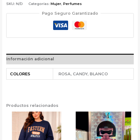
SKU:
N/D
Categorías:
Mujer
,
Perfumes
Pago Seguro Garantizado
Información adicional
COLORES
ROSA, CANDY, BLANCO
Productos relacionados
Este
producto
tiene
múltiples