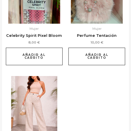
Mujer
Mujer
Celebrity Spirit Pixel Bloom
Perfume Tentación
8,00
€
10,00
€
AÑADIR AL
AÑADIR AL
CARRITO
CARRITO
Este
producto
tiene
múltiples
variantes.
Las
opciones
se
pueden