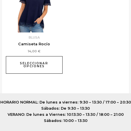
variantes.
Las
opciones
se
pueden
elegir
BLUSA
en
Camiseta Rocío
la
14,00
€
página
de
SELECCIONAR
producto
OPCIONES
HORARIO NORMAL: De lunes a viernes: 9:30 – 13:30 / 17:00 – 20:30
Sábados: De 9:30 – 13:30
VERANO: De lunes a Viernes: 10:13:30 – 13:30 / 18:00 – 21:00
Sábados: 10:00 – 13:30