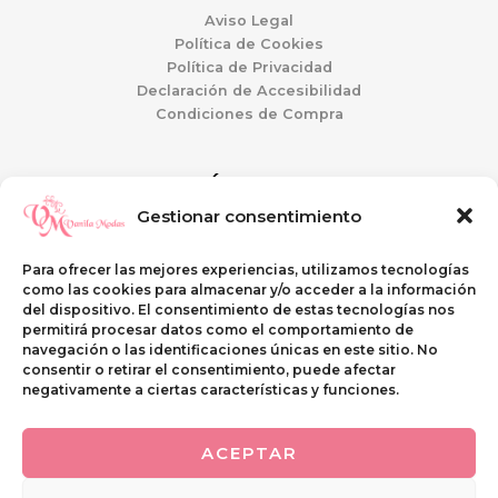
Aviso Legal
Política de Cookies
Política de Privacidad
Declaración de Accesibilidad
Condiciones de Compra
ATENCIÓN AL CLIENTE
Gestionar consentimiento
Mi Cuenta
Guía de tallas
Para ofrecer las mejores experiencias, utilizamos tecnologías
Preguntas Frecuentes
como las cookies para almacenar y/o acceder a la información
Envíos y Devoluciones
del dispositivo. El consentimiento de estas tecnologías nos
permitirá procesar datos como el comportamiento de
navegación o las identificaciones únicas en este sitio. No
SI QUIERES VISITARNOS
consentir o retirar el consentimiento, puede afectar
negativamente a ciertas características y funciones.
C\ Casterina Carrillo, 9
PUENTE GENIL (Córdoba)
ACEPTAR
Telf. 633 268 438