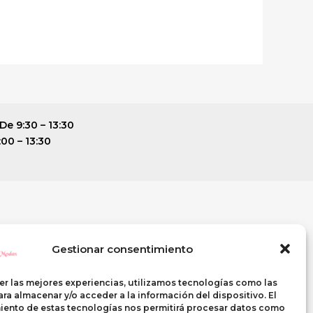
De 9:30 – 13:30
:00 – 13:30
ENTE
SI QUIERES VISITARNOS
Gestionar consentimiento
C\ Casterina Carrillo, 9
PUENTE GENIL (Córdoba)
er las mejores experiencias, utilizamos tecnologías como las
Telf. 633 268 438
ra almacenar y/o acceder a la información del dispositivo. El
iento de estas tecnologías nos permitirá procesar datos como