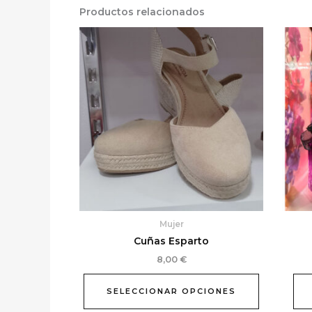
Productos relacionados
Este
producto
tiene
múltiples
variantes.
Las
opciones
se
pueden
elegir
en
la
Mujer
página
Cuñas Esparto
de
producto
8,00
€
SELECCIONAR OPCIONES