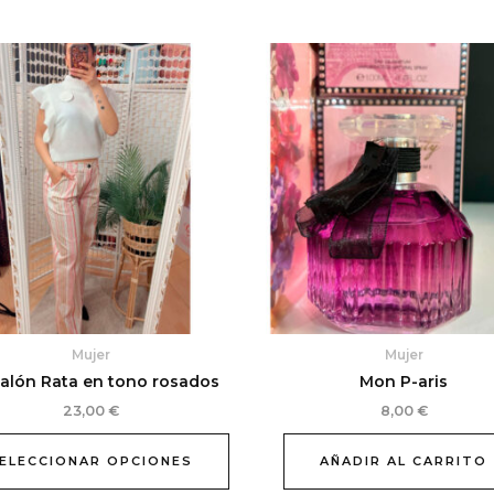
Este
producto
tiene
múltiples
variantes.
Las
opciones
se
pueden
elegir
en
la
Mujer
Mujer
página
alón Rata en tono rosados
Mon P-aris
de
producto
23,00
€
8,00
€
ELECCIONAR OPCIONES
AÑADIR AL CARRITO