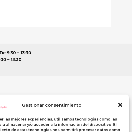
De 9:30 – 13:30
:00 – 13:30
ENTE
SI QUIERES VISITARNOS
Gestionar consentimiento
C\ Casterina Carrillo, 9
PUENTE GENIL (Córdoba)
er las mejores experiencias, utilizamos tecnologías como las
Telf. 633 268 438
ra almacenar y/o acceder a la información del dispositivo. El
iento de estas tecnologías nos permitirá procesar datos como