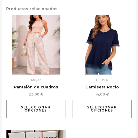
Productos relacionados
Este
Es
producto
pr
tiene
ti
múltiples
mú
variantes.
var
Las
La
opciones
op
se
se
pueden
pu
elegir
el
Mujer
BLUSA
en
en
Pantalón de cuadros
Camiseta Rocío
la
la
23,00
€
14,00
€
página
pá
de
de
SELECCIONAR
SELECCIONAR
producto
pr
OPCIONES
OPCIONES