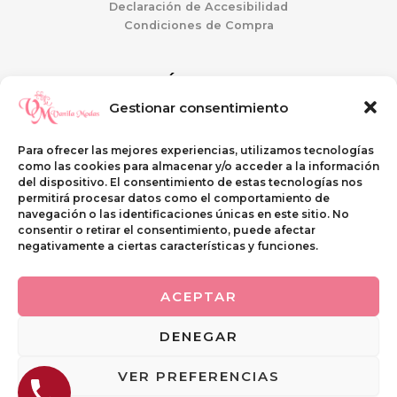
Declaración de Accesibilidad
Condiciones de Compra
ATENCIÓN AL CLIENTE
Gestionar consentimiento
Mi Cuenta
Guía de tallas
Para ofrecer las mejores experiencias, utilizamos tecnologías
Preguntas Frecuentes
como las cookies para almacenar y/o acceder a la información
Envíos y Devoluciones
del dispositivo. El consentimiento de estas tecnologías nos
permitirá procesar datos como el comportamiento de
navegación o las identificaciones únicas en este sitio. No
SI QUIERES VISITARNOS
consentir o retirar el consentimiento, puede afectar
negativamente a ciertas características y funciones.
C\ Casterina Carrillo, 9
PUENTE GENIL (Córdoba)
ACEPTAR
Telf. 633 268 438
DENEGAR
VER PREFERENCIAS
Copyright © 2026 Rocío Leal Guerrero | Diseñado