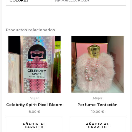
COLORES
AMARILLO, ROSA
Productos relacionados
Mujer
Mujer
Celebrity Spirit Pixel Bloom
Perfume Tentación
8,00
€
10,00
€
AÑADIR AL
AÑADIR AL
CARRITO
CARRITO