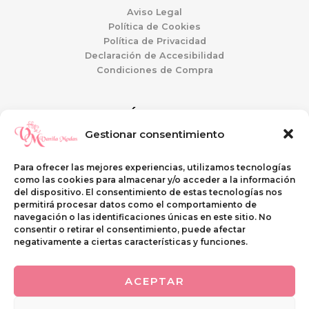
Aviso Legal
Política de Cookies
Política de Privacidad
Declaración de Accesibilidad
Condiciones de Compra
ATENCIÓN AL CLIENTE
Gestionar consentimiento
Mi Cuenta
Guía de tallas
Para ofrecer las mejores experiencias, utilizamos tecnologías
Preguntas Frecuentes
como las cookies para almacenar y/o acceder a la información
Envíos y Devoluciones
del dispositivo. El consentimiento de estas tecnologías nos
permitirá procesar datos como el comportamiento de
navegación o las identificaciones únicas en este sitio. No
SI QUIERES VISITARNOS
consentir o retirar el consentimiento, puede afectar
negativamente a ciertas características y funciones.
C\ Casterina Carrillo, 9
PUENTE GENIL (Córdoba)
ACEPTAR
Telf. 633 268 438