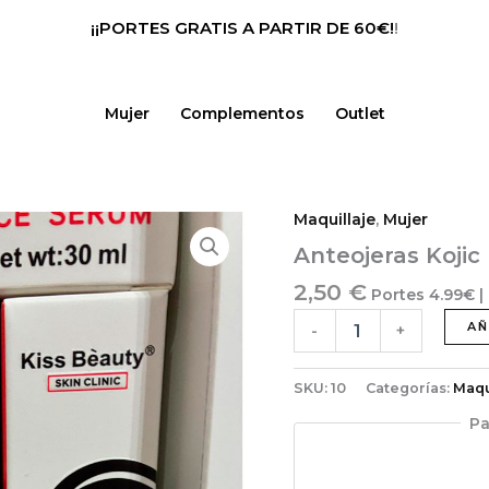
¡¡PORTES GRATIS A PARTIR DE 60€!
!
Mujer
Complementos
Outlet
Maquillaje
,
Mujer
Anteojeras
Kojic
Anteojeras Kojic
cantidad
2,50
€
Portes 4.99€ |
AÑ
-
+
SKU:
10
Categorías:
Maqu
Pa