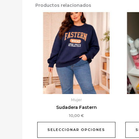
Productos relacionados
Este
producto
tiene
múltiples
variantes.
Las
opciones
se
pueden
elegir
en
la
Mujer
página
Sudadera Fastern
de
producto
10,00
€
SELECCIONAR OPCIONES
S