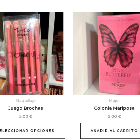
Este
producto
tiene
múltiples
variantes.
Las
opciones
se
pueden
elegir
en
la
Maquillaje
Mujer
página
Juego Brochas
Colonia Mariposa
de
producto
5,00
€
5,00
€
ELECCIONAR OPCIONES
AÑADIR AL CARRITO