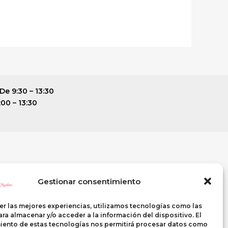
De 9:30 – 13:30
:00 – 13:30
ENTE
SI QUIERES VISITARNOS
Gestionar consentimiento
C\ Casterina Carrillo, 9
PUENTE GENIL (Córdoba)
er las mejores experiencias, utilizamos tecnologías como las
Telf. 633 268 438
ra almacenar y/o acceder a la información del dispositivo. El
iento de estas tecnologías nos permitirá procesar datos como