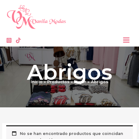
Ir
contenido
al
contenido
Abrigos
Inicio
Productos
Mujer
Abrigos
No se han encontrado productos que coincidan